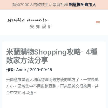
跳
彙
超過7000人的軟裝生活學習社群
點這裡免費加入
至
整
主
要
內
容
米蘭購物Shopping攻略- 4種
敗家方法分享
作者:
Anne
/
2019-09-15
米蘭應該是義大利購物逛街最方便的地方了，一來是地
方小，區域集中不用東跑西跑，再來是英文很夠用，甚
至中文也可以通。