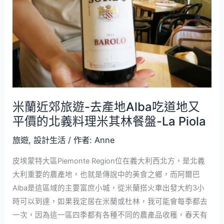
遊-
去
產
地
Alba
吃
道
米蘭近郊旅遊-去產地Alba吃道地又
地
平價的北義料理米其林餐盤-La Piola
又
平
旅遊
,
設計生活
/ 作者:
Anne
價
的
皮埃蒙特大區Piemonte Region位在義大利西北方，是北義
北
大利重要的農產地，也就是傳說中的美食之鄉，而阿爾巴
義
Alba是這區域的主要富庶小城，從米蘭搭火車出發大約3小
料
時可以到達，如果我定居在米蘭或杜林，我可能會每季都去
理
一次，因為這一區四季都有各種不同的農產品收穫，春天有