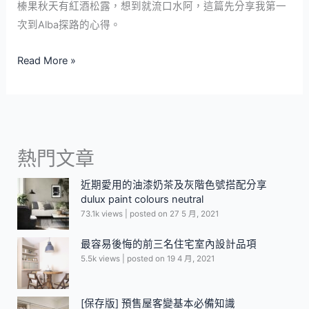
米
榛果秋天有紅酒松露，想到就流口水阿，這篇先分享我第一
其
次到Alba探路的心得。
林
Read More »
餐
盤-
La
Piola
熱門文章
近期愛用的油漆奶茶及灰階色號搭配分享
dulux paint colours neutral
73.1k views
|
posted on 27 5 月, 2021
最容易後悔的前三名住宅室內設計品項
5.5k views
|
posted on 19 4 月, 2021
[保存版] 預售屋客變基本必備知識