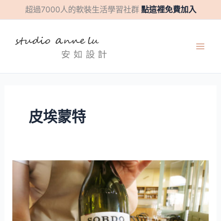
跳
彙
超過7000人的軟裝生活學習社群
點這裡免費加入
至
整
主
要
內
容
皮埃蒙特
米
蘭
近
郊
旅